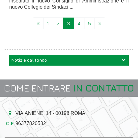
insediato il nuovo Consiglio di Amministrazione e il
nuovo Collegio dei Sindaci ...
1
2
3
4
5
(current)
Notizie dal fondo
COME ENTRARE
IN CONTATTO
VIA ANIENE, 14 - 00198 ROMA
96377820582