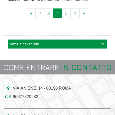
2
3
4
5
6
(current)
Notizie dal fondo
COME ENTRARE
IN CONTATTO
VIA ANIENE, 14 - 00198 ROMA
96377820582