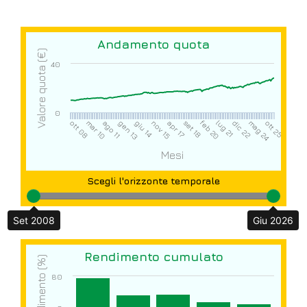
Andamento quota
Valore quota (€)
40
0
giu 14
gen 13
ago 11
mar 10
ott 08
ott 25
mag 24
dic 22
lug 21
feb 20
set 18
apr 17
nov 15
Mesi
Scegli l'orizzonte temporale
Set 2008
Giu 2026
Rendimento cumulato
Rendimento (%)
80