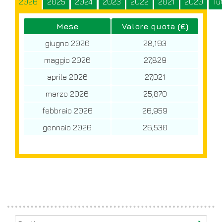
2026
2025
2024
2023
2022
2021
2020
Tut
Mese
Valore quota (€)
giugno 2026
28,193
maggio 2026
27,829
aprile 2026
27,021
marzo 2026
25,870
febbraio 2026
26,959
gennaio 2026
26,530