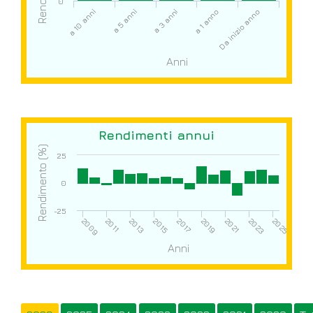
0
a 1 anno
Da inizio anno
a 10 anni
a 5 anni
a 3 anni
Anni
Rendimenti annui
Rendimento (%)
25
0
-25
2009
2023
2019
2015
2011
2025
2021
2017
2013
Anni