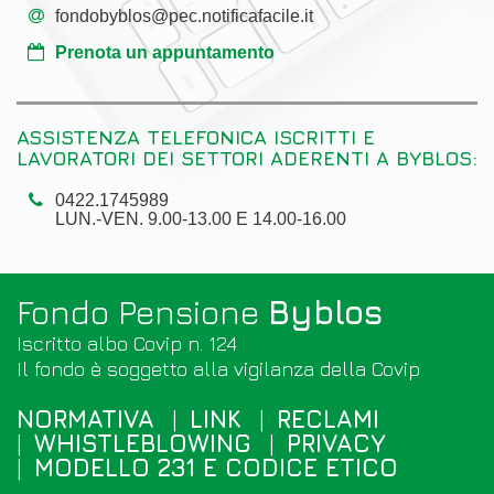
fondobyblos@pec.notificafacile.it
Prenota un appuntamento
ASSISTENZA TELEFONICA ISCRITTI E
LAVORATORI DEI SETTORI ADERENTI A BYBLOS:
0422.1745989
LUN.-VEN. 9.00-13.00 E 14.00-16.00
Fondo Pensione
Byblos
Iscritto albo Covip n. 124
Il fondo è soggetto alla vigilanza della
Covip
NORMATIVA
LINK
RECLAMI
WHISTLEBLOWING
PRIVACY
MODELLO 231 E CODICE ETICO