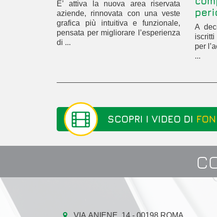
com
E’ attiva la nuova area riservata
peri
aziende, rinnovata con una veste
grafica più intuitiva e funzionale,
A deco
pensata per migliorare l’esperienza
iscrit
di ...
per l’
...
SCOPRI I VIDEO DI
FON
C
VIA ANIENE, 14 - 00198 ROMA