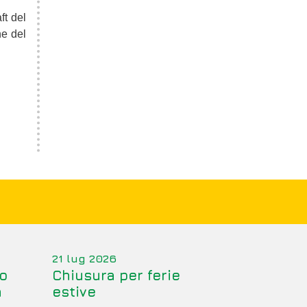
ft del
ne del
21 lug 2026
o
Chiusura per ferie
a
estive