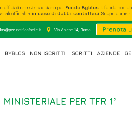
on ufficiali che si spacciano per
Fondo Byblos
. Il fondo non c
nali ufficiali e,
in caso di dubbi, contattaci
. Scopri come r
Prenota 
os@pec.notificafacile.it
Via Aniene 14, Roma
BYBLOS
NON ISCRITTI
ISCRITTI
AZIENDE
GE
MINISTERIALE PER TFR 1°