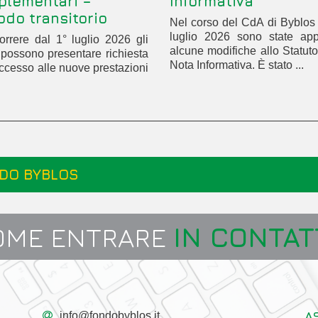
plementari –
Informativa
odo transitorio
Nel corso del CdA di Byblos
luglio 2026 sono state app
rrere dal 1° luglio 2026 gli
alcune modifiche allo Statuto
ti possono presentare richiesta
Nota Informativa. È stato ...
accesso alle nuove prestazioni
DO BYBLOS
OME ENTRARE
IN CONTAT
A
info@fondobyblos.it