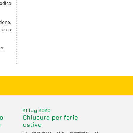
codice
zione,
ondo a
le.
21 lug 2026
o
Chiusura per ferie
a
estive