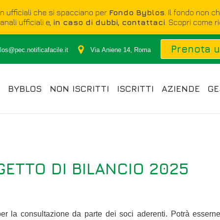
on ufficiali che si spacciano per
Fondo Byblos
. Il fondo non c
nali ufficiali e,
in caso di dubbi, contattaci
. Scopri come r
Prenota 
os@pec.notificafacile.it
Via Aniene 14, Roma
BYBLOS
NON ISCRITTI
ISCRITTI
AZIENDE
GE
GETTO DI BILANCIO 2025
per la consultazione da parte dei soci aderenti. Potrà esserne