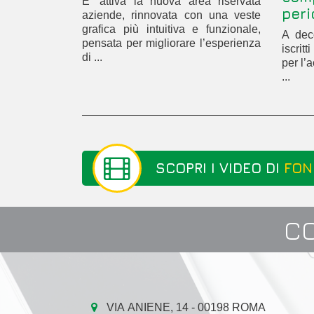
E’ attiva la nuova area riservata
peri
aziende, rinnovata con una veste
grafica più intuitiva e funzionale,
A deco
pensata per migliorare l’esperienza
iscrit
di ...
per l’
...
SCOPRI I VIDEO DI
FON
C
VIA ANIENE, 14 - 00198 ROMA