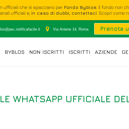
on ufficiali che si spacciano per
Fondo Byblos
. Il fondo non c
nali ufficiali e,
in caso di dubbi, contattaci
. Scopri come r
Prenota 
os@pec.notificafacile.it
Via Aniene 14, Roma
BYBLOS
NON ISCRITTI
ISCRITTI
AZIENDE
GE
ALE WHATSAPP UFFICIALE DE