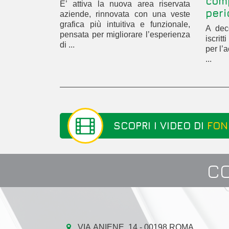
com
E’ attiva la nuova area riservata
peri
aziende, rinnovata con una veste
grafica più intuitiva e funzionale,
A deco
pensata per migliorare l’esperienza
iscrit
di ...
per l’
...
SCOPRI I VIDEO DI
FON
C
VIA ANIENE, 14 - 00198 ROMA