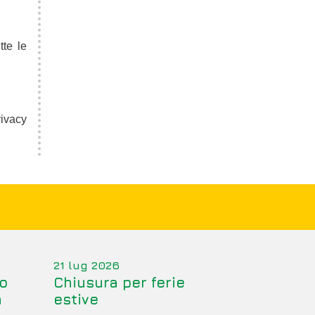
tte le
rivacy
21 lug 2026
o
Chiusura per ferie
a
estive