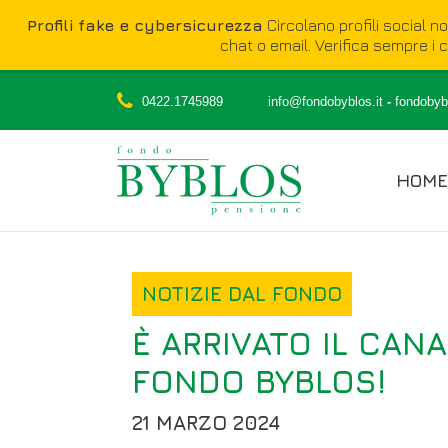
Profili fake e cybersicurezza
Circolano profili social n
chat o email. Verifica sempre i ca
0422.1745989
info@fondobyblos.it
-
fondobybl
HOME
NOTIZIE DAL FONDO
È ARRIVATO IL CAN
FONDO BYBLOS!
21 MARZO 2024