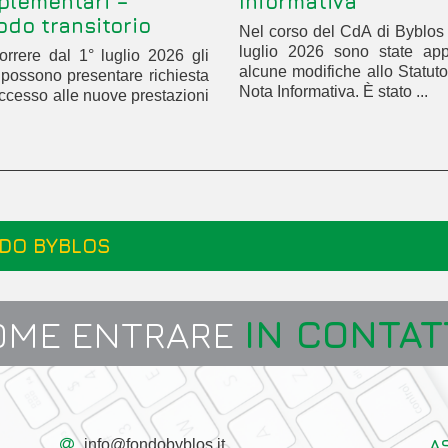
plementari –
Informativa
odo transitorio
Nel corso del CdA di Byblos
luglio 2026 sono state app
rrere dal 1° luglio 2026 gli
alcune modifiche allo Statuto
ti possono presentare richiesta
Nota Informativa. È stato ...
accesso alle nuove prestazioni
DO BYBLOS
OME ENTRARE
IN CONTAT
A
info@fondobyblos.it