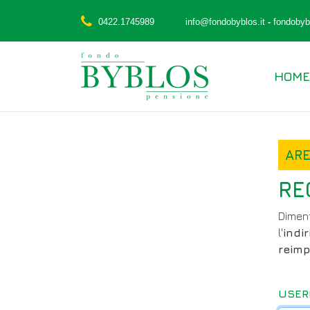
0422.1745989
info@fondobyblos.it
-
fondobybl
HOME
ARE
RE
Diment
l'
indi
reimp
USER