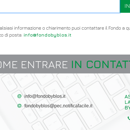
I
alsiasi informazione o chiarimento puoi contattare il Fondo a 
zzo di posta:
info@fondobyblos.it
OME ENTRARE
IN CONTAT
A
info@fondobyblos.it
L
fondobyblos@pec.notificafacile.it
B