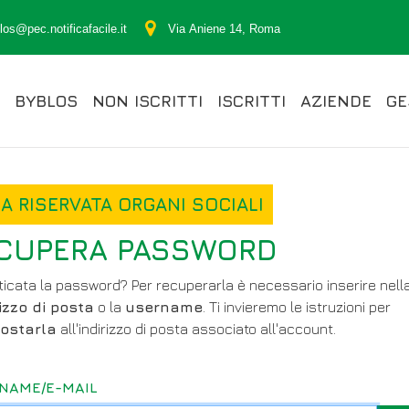
os@pec.notificafacile.it
Via Aniene 14, Roma
BYBLOS
NON ISCRITTI
ISCRITTI
AZIENDE
GE
A RISERVATA ORGANI SOCIALI
CUPERA PASSWORD
icata la password? Per recuperarla è necessario inserire nell
rizzo di posta
o la
username
. Ti invieremo le istruzioni per
ostarla
all'indirizzo di posta associato all'account.
NAME/E-MAIL