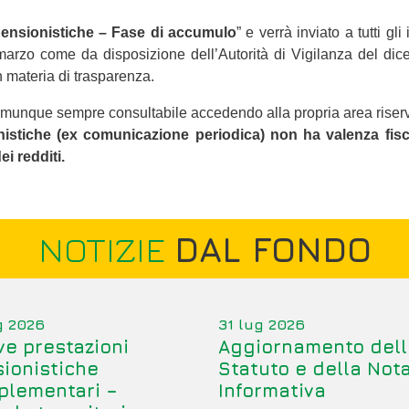
pensionistiche – Fase di accumulo
” e verrà inviato a tutti gli i
 marzo come da disposizione dell’Autorità di Vigilanza del di
 materia di trasparenza.
omunque sempre consultabile accedendo alla propria area riser
nistiche (ex comunicazione periodica) non ha valenza fisc
i redditi.
NOTIZIE
DAL FONDO
g 2026
31 lug 2026
e prestazioni
Aggiornamento dell
ionistiche
Statuto e della Not
plementari –
Informativa