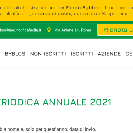
on ufficiali che si spacciano per
Fondo Byblos
. Il fondo non c
nali ufficiali e,
in caso di dubbi, contattaci
. Scopri come r
Prenota 
os@pec.notificafacile.it
Via Aniene 14, Roma
BYBLOS
NON ISCRITTI
ISCRITTI
AZIENDE
GE
RIODICA ANNUALE 2021
bia nome e, solo per quest’anno, data di invio.