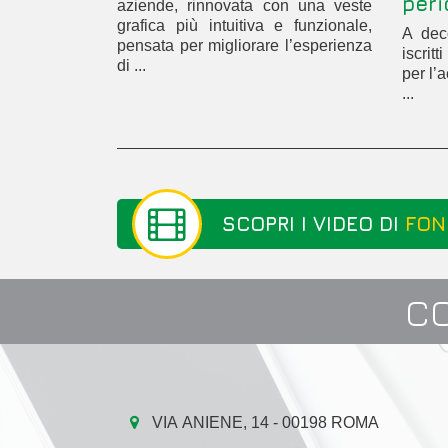
peri
aziende, rinnovata con una veste
grafica più intuitiva e funzionale,
A deco
pensata per migliorare l’esperienza
iscrit
di ...
per l’
...
SCOPRI I VIDEO DI
FON
C
VIA ANIENE, 14 - 00198 ROMA